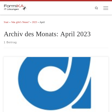
Zum Inhalt springen
Search
Men
Start
»
Was gibt’s Neues?
»
2023
»
April
Archiv des Monats:
April 2023
1 Beitrag
Als Lösungspartner der Low-Code/No-Code Plattform AgilePoint unterstützen wir Sie bei der
Digitalisierung und Automatisierung Ihrer Geschäftsprozesse. Mehr Informationen zu AgilePoint
finden Sie auf unserer Infoseite: AgilePoint